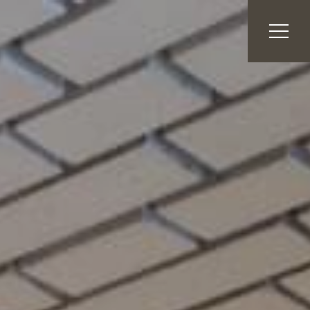
HOME
客室
朝食
館内施設
貸会議室
観光案内
ホテル周辺グルメ
アクセス
ENGLISH