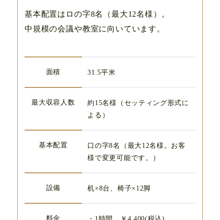
基本配置はロの字8名（最大12名様）。
中規模の会議や教室に向いています。
面積
31.5平米
最大収容人数
約15名様（セッティング形式に
よる）
基本配置
口の字8名（最大12名様。お客
様で変更可能です。）
設備
机×8台、椅子×12脚
料金
・1時間 ￥4,400(税込)