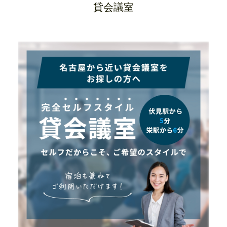
貸会議室
朝食
館内施設
貸会議室
観光案内
ホテル周辺グルメ
アクセス
よくある質問
ENGLISH
宿泊プラン一覧
空室検索
新規登録
会員ページ